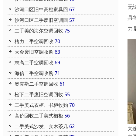
无
沙河口区旧中高档家具回
67
具
沙河口区二手废旧空调回
57
力
二手美的海尔空调回收
75
格力二手空调回收
70
大金废旧空调收购
63
志高二手空调回收
69
海信二手空调收购
71
奥克斯二手空调回收
61
松下二手废旧空调回收
55
二手美式衣柜、书柜收购
70
高价回收二手美式橱柜
56
二手美式沙发、实木茶几
62
大