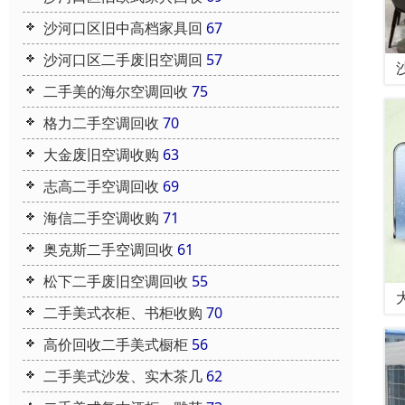
沙河口区旧中高档家具回
67
沙河口区二手废旧空调回
57
二手美的海尔空调回收
75
格力二手空调回收
70
大金废旧空调收购
63
志高二手空调回收
69
海信二手空调收购
71
奥克斯二手空调回收
61
松下二手废旧空调回收
55
二手美式衣柜、书柜收购
70
高价回收二手美式橱柜
56
二手美式沙发、实木茶几
62