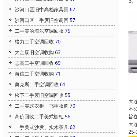
6
沙河口区旧中高档家具回
67
沙河口区二手废旧空调回
57
二手美的海尔空调回收
75
格力二手空调回收
70
大金废旧空调收购
63
志高二手空调回收
69
海信二手空调收购
71
奥克斯二手空调回收
61
松下二手废旧空调回收
55
大
二手美式衣柜、书柜收购
70
本
高价回收二手美式橱柜
56
旨
大
二手美式沙发、实木茶几
62
25-