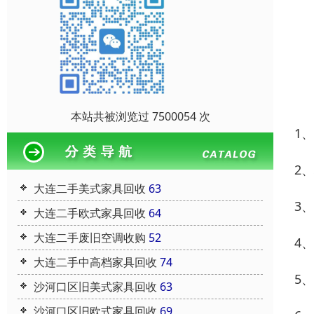
本站共被浏览过 7500054 次
1
2
大连二手美式家具回收
63
3
大连二手欧式家具回收
64
大连二手废旧空调收购
52
4
大连二手中高档家具回收
74
5
沙河口区旧美式家具回收
63
沙河口区旧欧式家具回收
69