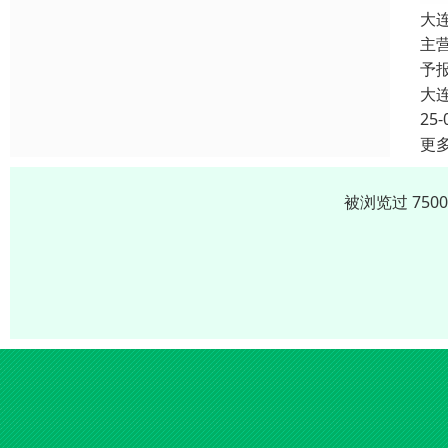
大
主
予报
大
25-
更
被浏览过 750