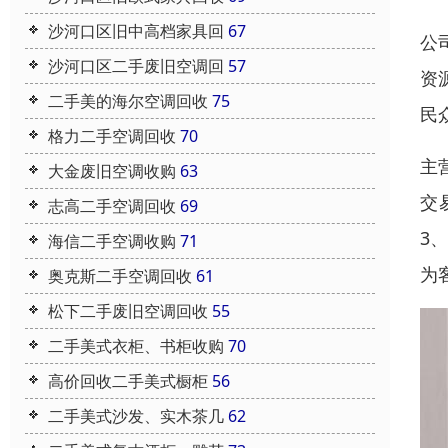
沙河口区旧中高档家具回
67
公
沙河口区二手废旧空调回
57
资
二手美的海尔空调回收
75
民
格力二手空调回收
70
主
大金废旧空调收购
63
交
志高二手空调回收
69
3
海信二手空调收购
71
为
奥克斯二手空调回收
61
松下二手废旧空调回收
55
二手美式衣柜、书柜收购
70
高价回收二手美式橱柜
56
二手美式沙发、实木茶几
62