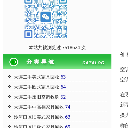
本站共被浏览过 7518624 次
价
空
大连二手美式家具回收
63
空
大连二手欧式家具回收
64
在
大连二手废旧空调收购
52
新
大连二手中高档家具回收
74
换
沙河口区旧美式家具回收
63
样
沙河口区旧欧式家具回收
69