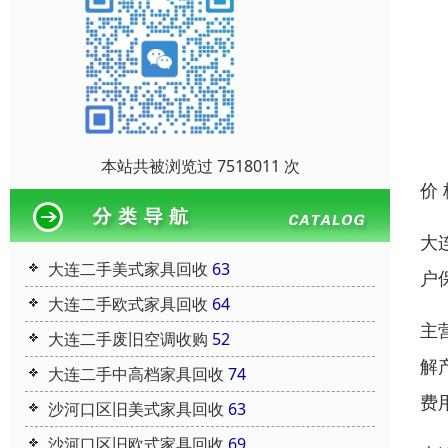
本站共被浏览过 7518011 次
价
大
大连二手美式家具回收
63
户
大连二手欧式家具回收
64
主
大连二手废旧空调收购
52
解
大连二手中高档家具回收
74
费
沙河口区旧美式家具回收
63
沙河口区旧欧式家具回收
69