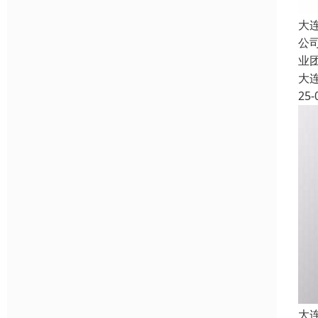
大
公
业
大
25-
大