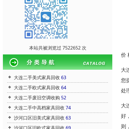
本站共被浏览过 7522652 次
价
大
大连二手美式家具回收
63
您
大连二手欧式家具回收
64
处
大连二手废旧空调收购
52
大
大连二手中高档家具回收
74
好
沙河口区旧美式家具回收
63
则
沙河口区旧欧式家具回收
69