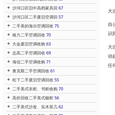
沙河口区旧中高档家具回
67
大
沙河口区二手废旧空调回
57
自
二手美的海尔空调回收
75
识
格力二手空调回收
70
大金废旧空调收购
63
大
志高二手空调回收
69
动
海信二手空调收购
71
任
奥克斯二手空调回收
61
松下二手废旧空调回收
55
二手美式衣柜、书柜收购
70
高价回收二手美式橱柜
56
二手美式沙发、实木茶几
62